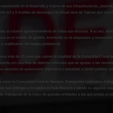
evolucionado en el desarrollo y mejora de sus infraestructuras, pasan
e 500 m3 y 5 muelles de descarga a la actual nave de Tajonar que cuen
das al máximo aprovechamiento de todos sus recursos. A su vez, desd
nua en el modelo de gestión, invirtiendo en la adquisición y renovació
y cualificación del equipo profesional.
uma más de 25 rutas que cubren la totalidad de la Comunidad Foral de
 cuenta con una flota de distintos vehículos que se ajustan a las nece
s sectores de automoción, ingeniería e industrial, o sector público- pr
a sobre la Comunidad Foral de Navarra, Transportes Lizarraldea traba
con sus entregas y recogidas en toda Navarra y siendo en algunos caso
o, trabajando de la mano de grandes entidades a las que presta un serv