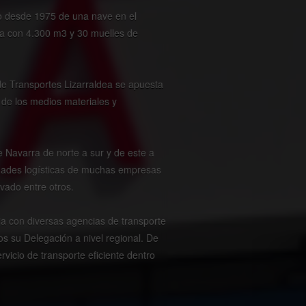
do desde 1975 de una nave en el
ta con 4.300 m3 y 30 muelles de
e Transportes Lizarraldea se apuesta
n de los medios materiales y
 Navarra de norte a sur y de este a
sidades logísticas de muchas empresas
ivado entre otros.
ja con diversas agencias de transporte
s su Delegación a nivel regional. De
icio de transporte eficiente dentro